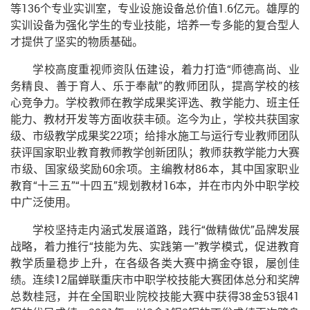
等136个专业实训室，专业设施设备总价值1.6亿元。雄厚的
实训设备为强化学生的专业技能，培养一专多能的复合型人
才提供了坚实的物质基础。
学校高度重视师资队伍建设，着力打造“师德高尚、业
务精良、善于育人、乐于奉献”的教师团队，提高学校的核
心竞争力。学校教师在教学成果奖评选、教学能力、班主任
能力、教材开发等方面收获丰硕。迄今为止，学校共获国家
级、市级教学成果奖22项；给排水施工与运行专业教师团队
获评国家职业教育教师教学创新团队；教师获教学能力大赛
市级、国家级奖励60余项。主编教材86本，其中国家职业
教育“十三五”“十四五”规划教材16本，并在市内外中职学校
中广泛使用。
学校坚持走内涵式发展道路，践行“做精做优”品牌发展
战略，着力推行“技能为先、实践第一”教学模式，促进教育
教学质量稳步上升，在各级各类大赛中摘金夺银，屡创佳
绩。连续12届蝉联重庆市中职学校技能大赛团体总分和奖牌
总数桂冠，并在全国职业院校技能大赛中获得38金53银41