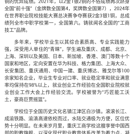
铜的优异成绩。2021年，以2金1银2铜的不俗成绩再次跻身
全国“前十强”（金牌数全国第4，奖牌数全国第7），2024年
在世界职业院校技能大赛总决赛争夺赛获2金3银1铜，总成
绩列全市中职学校第一，全国第六。铸就闻名全国的“工商
技工”品牌。
多年来，学校毕业生以其综合素质高、专业实践能力
强，深受用人单住的“青睐”，学生遍及重庆、成都、北京、
上海、深圳以及美国、日本、新加坡、香港、澳门等数十个
国家和地区，定向安置在华为科技、格力集团、上海大众、
长安集团、重庆通用、中国一建、重庆博达、雅戈尔等100
余家知名企业，毕业生专业对口率、就业稳定率和就业满意
率均保持在98%以上，就业创业工作经验在全国职业院校就
业创业工作大会上作经验交流。学校被誉为“巧匠能工沃
土，豪商巨贾摇篮”。
学校位于全国历史文化名镇江津区白沙镇。滚滚长江、
成渝铁路、渝滇高速依校而过，水陆交通极为方便，区位优
势十分明显。在未来岁月里，重庆工商学校这艘享誉中国西
部的职教旗舰，以深化现代职业教育体系改革为着力点，凝